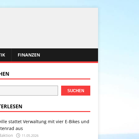
TIK
FINANZEN
HEN
SUCHEN
TERLESEN
ville stattet Verwaltung mit vier E-Bikes und
stenrad aus
daktion
11.05.2026