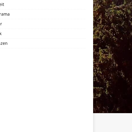
eit
rama
r
k
nzen