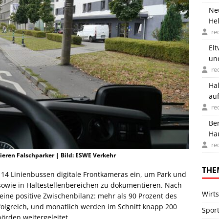
Ne
Hel
re
Elt
un
re
Ha
auf
re
Be
Ha
ge
re
ren Falschparker | Bild: ESWE Verkehr
THE
 14 Linienbussen digitale Frontkameras ein, um Park und
owie in Haltestellenbereichen zu dokumentieren. Nach
Wirts
ine positive Zwischenbilanz: mehr als 90 Prozent des
folgreich, und monatlich werden im Schnitt knapp 200
Spor
örden weitergeleitet.