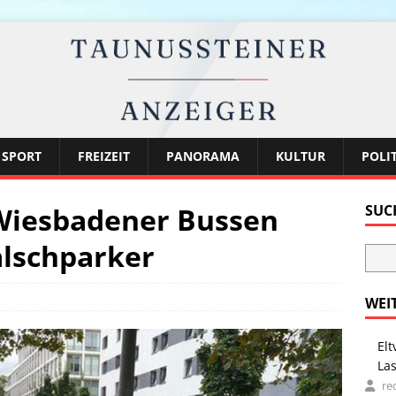
SPORT
FREIZEIT
PANORAMA
KULTUR
POLI
Wiesbadener Bussen
SUC
lschparker
WEI
Elt
La
re