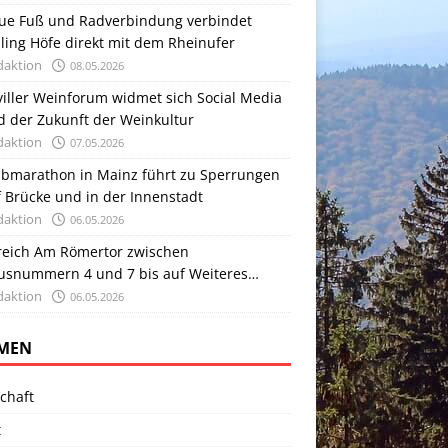
ue Fuß und Radverbindung verbindet
ling Höfe direkt mit dem Rheinufer
daktion
08.05.2026
viller Weinforum widmet sich Social Media
d der Zukunft der Weinkultur
daktion
07.05.2026
lbmarathon in Mainz führt zu Sperrungen
 Brücke und in der Innenstadt
daktion
06.05.2026
reich Am Römertor zwischen
usnummern 4 und 7 bis auf Weiteres
sperrt
daktion
06.05.2026
MEN
chaft
t