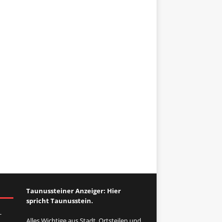
Taunussteiner Anzeiger: Hier
spricht Taunusstein.
-
Alles Wichtige aus Stadt, Ortsteilen und