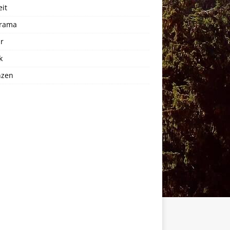
eit
rama
r
k
nzen