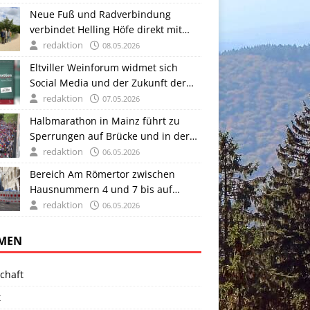
Neue Fuß und Radverbindung
verbindet Helling Höfe direkt mit
dem Rheinufer
redaktion
08.05.2026
Eltviller Weinforum widmet sich
Social Media und der Zukunft der
Weinkultur
redaktion
07.05.2026
Halbmarathon in Mainz führt zu
Sperrungen auf Brücke und in der
Innenstadt
redaktion
06.05.2026
Bereich Am Römertor zwischen
Hausnummern 4 und 7 bis auf
Weiteres gesperrt
redaktion
06.05.2026
MEN
chaft
t