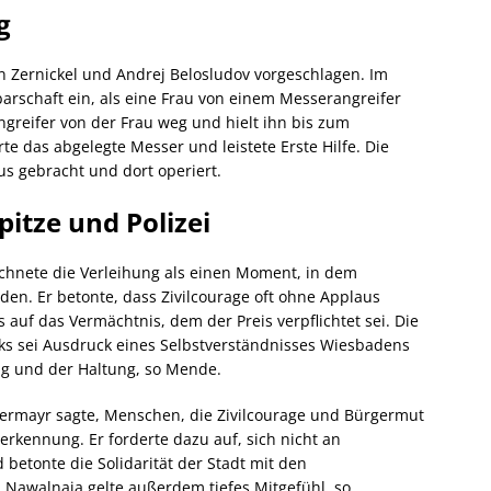
g
 Zernickel und Andrej Belosludov vorgeschlagen. Im
hbarschaft ein, als eine Frau von einem Messerangreifer
ngreifer von der Frau weg und hielt ihn bis zum
erte das abgelegte Messer und leistete Erste Hilfe. Die
s gebracht und dort operiert.
itze und Polizei
hnete die Verleihung als einen Moment, in dem
en. Er betonte, dass Zivilcourage oft ohne Applaus
 auf das Vermächtnis, dem der Preis verpflichtet sei. Die
ks sei Ausdruck eines Selbstverständnisses Wiesbadens
ng und der Haltung, so Mende.
ermayr sagte, Menschen, die Zivilcourage und Bürgermut
rkennung. Er forderte dazu auf, sich nicht an
etonte die Solidarität der Stadt mit den
a Nawalnaja gelte außerdem tiefes Mitgefühl, so