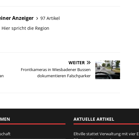
iner Anzeiger
97 Artikel
 Hier spricht die Region
WEITER
Frontkameras in Wiesbadener Bussen
an
dokumentieren Falschparker
EMEN
AKTUELLE ARTIKEL
schaft
Eltville stattet Verwaltung mit vier E