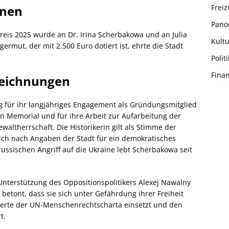
Freiz
nnen
Pano
reis 2025 wurde an Dr. Irina Scherbakowa und an Julia
Kultu
rmut, der mit 2.500 Euro dotiert ist, ehrte die Stadt
Politi
Fina
eichnungen
g für ihr langjähriges Engagement als Gründungsmitglied
 Memorial und für ihre Arbeit zur Aufarbeitung der
altherrschaft. Die Historikerin gilt als Stimme der
ich nach Angaben der Stadt für ein demokratisches
sischen Angriff auf die Ukraine lebt Scherbakowa seit
Unterstützung des Oppositionspolitikers Alexej Nawalny
 betont, dass sie sich unter Gefährdung ihrer Freiheit
Werte der UN-Menschenrechtscharta einsetzt und den
t.