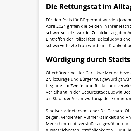
Die Rettungstat im Allta
Für den Preis für Bürgermut wurden Johann
April 2024 griffen die beiden in ihrer Nac
schwer verletzt wurde. Zernickel zog den A
Eintreffen der Polizei fest. Belosludov sich
schwerverletzte Frau wurde ins Krankenhau
Würdigung durch Stadtsp
Oberbürgermeister Gert-Uwe Mende bezeic
Zivilcourage und Bürgermut gewürdigt würd
beginne, im Zweifel und Risiko, und verwies
Verleihung in der Geburtsstadt Ludwig Bec
als Stadt der Verantwortung, der Erinneru
Stadtverordnetenvorsteher Dr. Gerhard Ob
zeigen, verdienten Aufmerksamkeit und Ane
Menschenrechtsverstöße zu gewöhnen und b
ausgezeichneten Persönlichkeiten. Für Juli