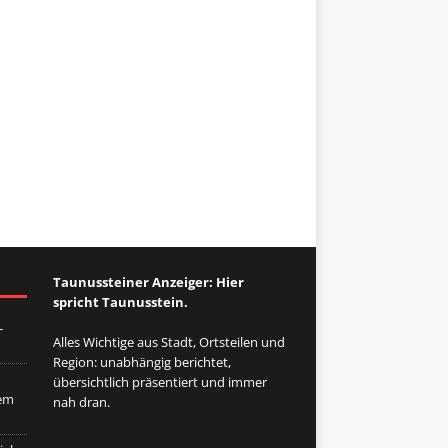
Taunussteiner Anzeiger: Hier
spricht Taunusstein.
-
Alles Wichtige aus Stadt, Ortsteilen und
Region: unabhängig berichtet,
übersichtlich präsentiert und immer
dem
nah dran.