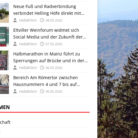
Neue Fuß und Radverbindung
verbindet Helling Höfe direkt mit
dem Rheinufer
redaktion
08.05.2026
Eltviller Weinforum widmet sich
Social Media und der Zukunft der
Weinkultur
redaktion
07.05.2026
Halbmarathon in Mainz führt zu
Sperrungen auf Brücke und in der
Innenstadt
redaktion
06.05.2026
Bereich Am Römertor zwischen
Hausnummern 4 und 7 bis auf
Weiteres gesperrt
redaktion
06.05.2026
MEN
chaft
t