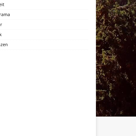
eit
rama
r
k
nzen