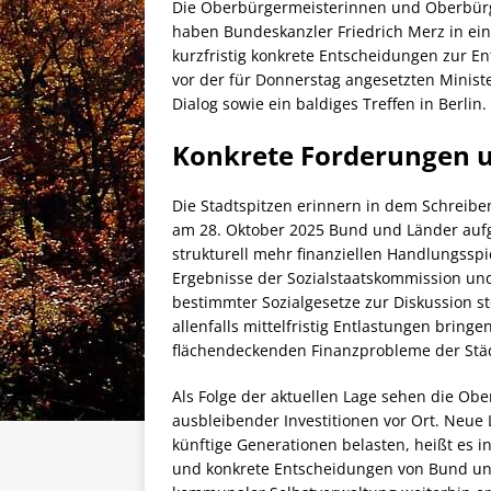
Die Oberbürgermeisterinnen und Oberbürg
haben Bundeskanzler Friedrich Merz in ei
kurzfristig konkrete Entscheidungen zur E
vor der für Donnerstag angesetzten Minist
Dialog sowie ein baldiges Treffen in Berlin.
Konkrete Forderungen 
Die Stadtspitzen erinnern in dem Schreibe
am 28. Oktober 2025 Bund und Länder aufg
strukturell mehr finanziellen Handlungsspi
Ergebnisse der Sozialstaatskommission und
bestimmter Sozialgesetze zur Diskussion ste
allenfalls mittelfristig Entlastungen brin
flächendeckenden Finanzprobleme der Stä
Als Folge der aktuellen Lage sehen die O
ausbleibender Investitionen vor Ort. Neue
künftige Generationen belasten, heißt es i
und konkrete Entscheidungen von Bund un