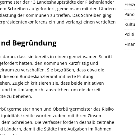
ermeister der 13 Landeshauptstädte der Flächenländer
Freiz
nem Schreiben aufgefordert, gemeinsam mit den Ländern
Pano
ntlastung der Kommunen zu treffen. Das Schreiben ging
erpräsidentenkonferenz ein und verlangt einen vertieften
Kultu
Politi
und Begründung
Fina
n daran, dass sie bereits in einem gemeinsamen Schritt
efordert hatten, den Kommunen kurzfristig und
elraum zu verschaffen. Sie begrüßen, dass etwa die
 die vom Bundeskanzleramt initiierte Prüfung
hen. Zugleich kritisieren sie, dass beide Initiativen
gen und im Umfang nicht ausreichen, um die derzeit
dte zu beheben.
berbürgermeisterinnen und Oberbürgermeister das Risiko
 Liquiditätskredite würden zudem mit ihren Zinsen
n dem Schreiben. Die Verfasser fordern deshalb zeitnahe
d Ländern, damit die Städte ihre Aufgaben im Rahmen