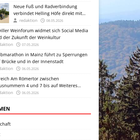
Neue Fuß und Radverbindung
verbindet Helling Höfe direkt mit
dem Rheinufer
redaktion
08.05.2026
viller Weinforum widmet sich Social Media
d der Zukunft der Weinkultur
daktion
07.05.2026
lbmarathon in Mainz führt zu Sperrungen
 Brücke und in der Innenstadt
daktion
06.05.2026
reich Am Römertor zwischen
usnummern 4 und 7 bis auf Weiteres
sperrt
daktion
06.05.2026
MEN
chaft
t