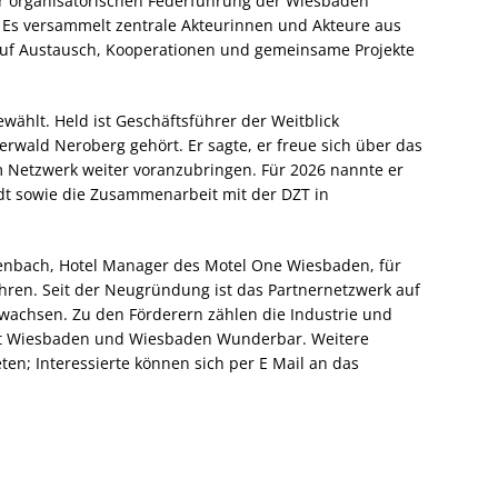
r organisatorischen Federführung der Wiesbaden
Es versammelt zentrale Akteurinnen und Akteure aus
uf Austausch, Kooperationen und gemeinsame Projekte
wählt. Held ist Geschäftsführer der Weitblick
rwald Neroberg gehört. Er sagte, er freue sich über das
m Netzwerk weiter voranzubringen. Für 2026 nannte er
dt sowie die Zusammenarbeit mit der DZT in
lenbach, Hotel Manager des Motel One Wiesbaden, für
hren. Seit der Neugründung ist das Partnernetzwerk auf
achsen. Zu den Förderern zählen die Industrie und
t Wiesbaden und Wiesbaden Wunderbar. Weitere
n; Interessierte können sich per E Mail an das