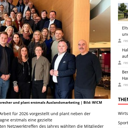
Elt
un
re
Ha
auf
re
Be
Ha
ge
re
THE
recher und plant erstmals Auslandsmarketing | Bild: WICM
Wirts
rbeit für 2026 vorgestellt und plant neben der
agne erstmals eine gezielte
Spor
n Netzwerktreffen des Jahres wählten die Mitglieder