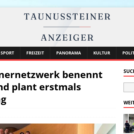
SPORT
FREIZEIT
PANORAMA
KULTUR
POLI
nernetzwerk benennt
SUC
d plant erstmals
ng
WEI