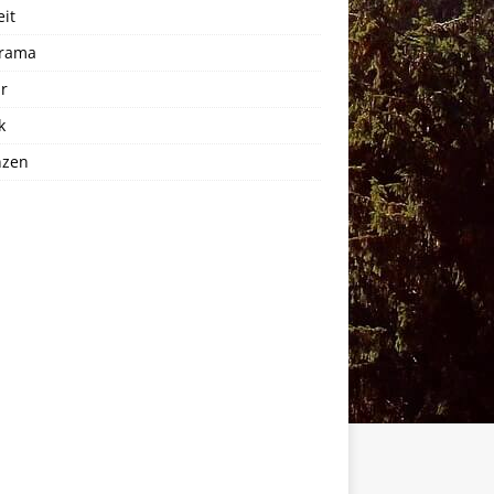
eit
rama
r
k
nzen