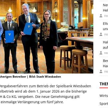
Ne
Hel
re
Elt
un
re
Ha
auf
re
Be
Ha
ge
re
herigen Betreiber | Bild: Stadt Wiesbaden
THE
Vergabeverfahren zum Betrieb der Spielbank Wiesbaden
lbetrieb wird ab dem 1. Januar 2026 an die bisherige
Wirts
H & Co KG, vergeben. Die neue Genehmigung gilt
f einmalige Verlängerung um fünf Jahre.
Spor