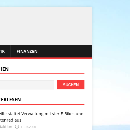
TIK
FINANZEN
HEN
SUCHEN
TERLESEN
ville stattet Verwaltung mit vier E-Bikes und
stenrad aus
daktion
11.05.2026