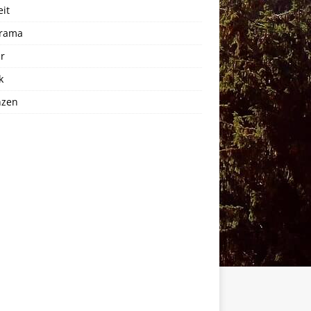
eit
rama
r
k
nzen