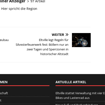
iner Anzeiger
97 Artikel
 Hier spricht die Region
WEITER
Neubau
Eltville legt Regeln für
Silvesterfeuerwerk fest: Böllern nur an
zwei Tagen und Sperrzonen in
historischer Altstadt
EMEN
AKTUELLE ARTIKEL
schaft
Eltville stattet Verwaltung mit vier E
Bikes und Lastenrad aus
t