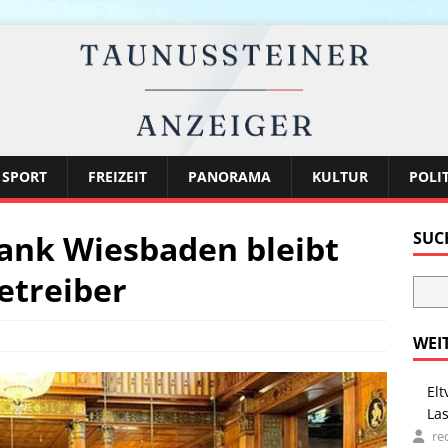
SPORT
FREIZEIT
PANORAMA
KULTUR
POLI
bank Wiesbaden bleibt
SUC
etreiber
WEI
Elt
La
re