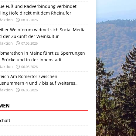
ue Fuß und Radverbindung verbindet
ling Höfe direkt mit dem Rheinufer
daktion
08.05.2026
viller Weinforum widmet sich Social Media
d der Zukunft der Weinkultur
daktion
07.05.2026
lbmarathon in Mainz führt zu Sperrungen
 Brücke und in der Innenstadt
daktion
06.05.2026
reich Am Römertor zwischen
usnummern 4 und 7 bis auf Weiteres
sperrt
daktion
06.05.2026
MEN
chaft
t