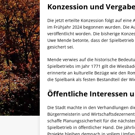
Konzession und Vergab
Die jetzt erteilte Konzession folgt auf ein
im Frühjahr 2024 begonnen wurden. Die A
veröffentlicht worden. Die bisherige Konz
Uwe Mende betonte, dass der Spielbetrie
gesichert sei.
Mende verwies auf die historische Bedeut
Spielbetriebs im Jahr 1771 gilt die Wiesbad
erinnerte an kulturelle Bezüge wie den Ro
die Spielbank als festen Bestandteil der Wi
Öffentliche Interessen 
Die Stadt machte in den Verhandlungen die
Bürgermeisterin und Wirtschaftsdezernenti
schaffe Planungssicherheit für die nächs
Spielbetrieb in öffentlicher Hand. Die jäh
Projekte bleiben demnach in vollem Umfan