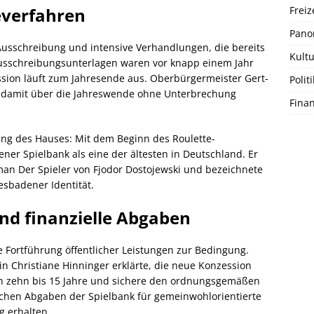
Freiz
everfahren
Pano
e Ausschreibung und intensive Verhandlungen, die bereits
Kultu
usschreibungsunterlagen waren vor knapp einem Jahr
ession läuft zum Jahresende aus. Oberbürgermeister Gert-
Politi
b damit über die Jahreswende ohne Unterbrechung
Fina
ung des Hauses: Mit dem Beginn des Roulette-
ener Spielbank als eine der ältesten in Deutschland. Er
man Der Spieler von Fjodor Dostojewski und bezeichnete
esbadener Identität.
und finanzielle Abgaben
 Fortführung öffentlicher Leistungen zur Bedingung.
n Christiane Hinninger erklärte, die neue Konzession
ten zehn bis 15 Jahre und sichere den ordnungsgemäßen
rlichen Abgaben der Spielbank für gemeinwohlorientierte
g erhalten.