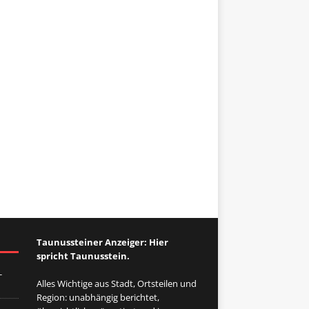
Taunussteiner Anzeiger: Hier
spricht Taunusstein.
-
Alles Wichtige aus Stadt, Ortsteilen und
Region: unabhängig berichtet,