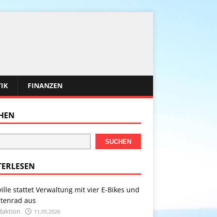
TIK
FINANZEN
HEN
SUCHEN
TERLESEN
ville stattet Verwaltung mit vier E-Bikes und
stenrad aus
daktion
11.05.2026