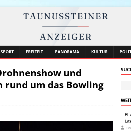
SPORT
FREIZEIT
PANORAMA
KULTUR
POLI
 Drohnenshow und
SUC
n rund um das Bowling
WEI
Elt
La
re