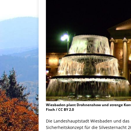
Wiesbaden plant Drohnenshow und strenge Kontro
Fisch / CC BY 2.0
Die Landeshauptstadt Wiesbaden und das 
Sicherheitskonzept für die Silvesternacht