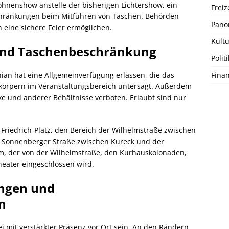
hnenshow anstelle der bisherigen Lichtershow, ein
Freiz
chränkungen beim Mitführen von Taschen. Behörden
Pano
 eine sichere Feier ermöglichen.
Kultu
und Taschenbeschränkung
Politi
Fina
an hat eine Allgemeinverfügung erlassen, die das
örpern im Veranstaltungsbereich untersagt. Außerdem
ke und anderer Behältnisse verboten. Erlaubt sind nur
r-Friedrich-Platz, den Bereich der Wilhelmstraße zwischen
r Sonnenberger Straße zwischen Kureck und der
, der von der Wilhelmstraße, den Kurhauskolonaden,
eater eingeschlossen wird.
ungen und
n
i mit verstärkter Präsenz vor Ort sein. An den Rändern