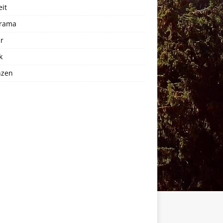
eit
rama
r
k
nzen