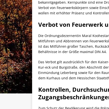
bekanntgegeben. Kernpunkte sind eine Dro
Verbot von Feuerwerkskörpern sowie Eins
wollen mit erhöhter Präsenz und Kontrollen
Verbot von Feuerwerk 
Die Ordnungsdezernentin Maral Koohestani
Mitführen und Abbrennen von Feuerwerksk
ist das Mitführen großer Taschen, Rucksäc
Behältnisse in der Größe maximal DIN A4.
Das Verbot gilt ausdrücklich für den Kaise
Kur-eck und Burgstraße, den Abschnitt de
Einmündung Leberberg sowie für den Raum
dem Kurhaus und dem Hessischen Staatsth
Kontrollen, Durchsuch
Zugangsbeschränkunge
Zum Schutz der Bevölkerung wird die Polize