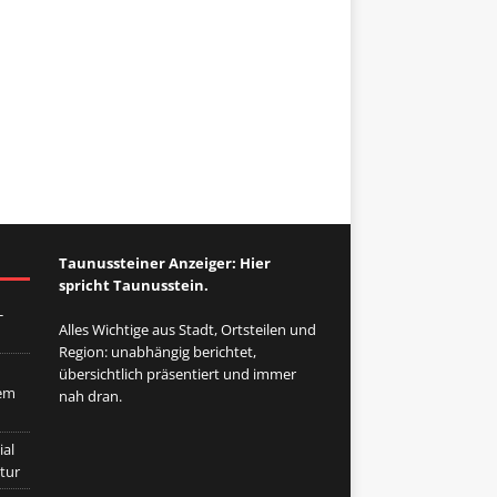
Taunussteiner Anzeiger: Hier
spricht Taunusstein.
-
Alles Wichtige aus Stadt, Ortsteilen und
Region: unabhängig berichtet,
übersichtlich präsentiert und immer
dem
nah dran.
ial
tur