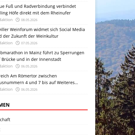
ue Fuß und Radverbindung verbindet
ling Höfe direkt mit dem Rheinufer
daktion
08.05.2026
viller Weinforum widmet sich Social Media
d der Zukunft der Weinkultur
daktion
07.05.2026
lbmarathon in Mainz führt zu Sperrungen
 Brücke und in der Innenstadt
daktion
06.05.2026
reich Am Römertor zwischen
usnummern 4 und 7 bis auf Weiteres
sperrt
daktion
06.05.2026
MEN
chaft
t