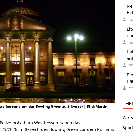
Ne
Hel
re
Elt
un
re
Ha
auf
re
Be
Ha
ge
re
THE
llen rund um das Bowling Green zu Silvester | Bild: Martin
Wirts
Polizeipräsidium Westhessen haben das
Spor
 2025/2026 im Bereich des Bowling Green vor dem Kurhaus