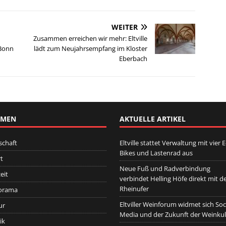
WEITER
Zusammen erreichen wir mehr: Eltville
 Bonn
lädt zum Neujahrsempfang im Kloster
Eberbach
EMEN
AKTUELLE ARTIKEL
schaft
Eltville stattet Verwaltung mit vier E
Bikes und Lastenrad aus
t
Neue Fuß und Radverbindung
eit
verbindet Helling Höfe direkt mit 
Rheinufer
orama
Eltviller Weinforum widmet sich Soc
ur
Media und der Zukunft der Weinkul
ik