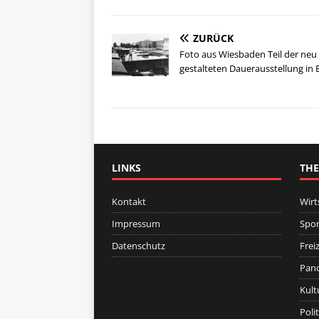
ZURÜCK
Foto aus Wiesbaden Teil der neu
gestalteten Dauerausstellung in
LINKS
TH
Kontakt
Wirt
Impressum
Spor
Datenschutz
Freiz
Pan
Kult
Polit